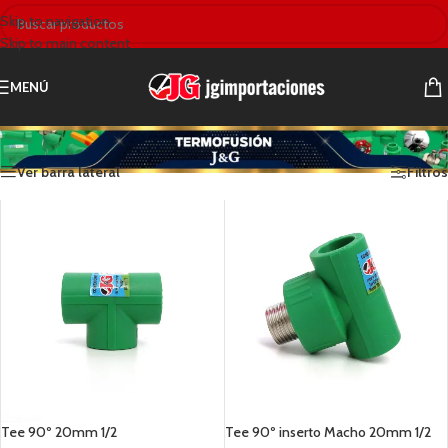
Skip to navigation
Skip to main content
MENÚ
Inicio
/
Catálogo
/
Termofusión
Mostrando los 22 resultados
Ver barra lateral
Filtros
Tee 90º 20mm 1/2
Tee 90º inserto Macho 20mm 1/2