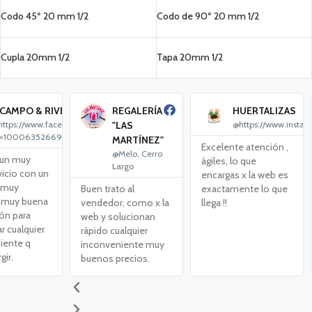
Codo 45º 20 mm 1/2
Codo de 90º 20 mm 1/2
Cupla 20mm 1/2
Tapa 20mm 1/2
CAMPO & RIVERO
REGALERÍA
HUERTALIZAS
ttps://www.facebook.com/profile.php?
"LAS
@https://www.instag
d=100063526694877
MARTÍNEZ"
Excelente atención ,
@Melo, Cerro
 un muy
ágiles, lo que
Largo
vicio con un
encargas x la web es
 muy
Buen trato al
exactamente lo que
y muy buena
vendedor, como x la
llega !!
ón para
web y solucionan
r cualquier
rápido cualquier
iente q
inconveniente muy
gir.
buenos precios.