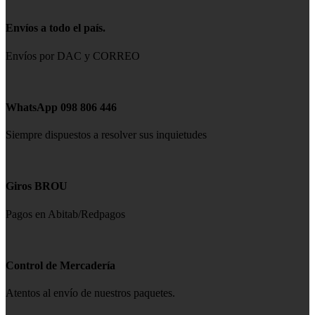
Envíos a todo el país.
Envíos por DAC y CORREO
WhatsApp 098 806 446
Siempre dispuestos a resolver sus inquietudes
Giros BROU
Pagos en Abitab/Redpagos
Control de Mercadería
Atentos al envío de nuestros paquetes.