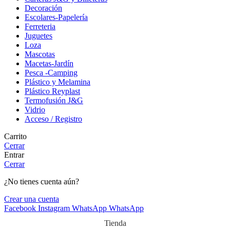
Decoración
Escolares-Papelería
Ferreteria
Juguetes
Loza
Mascotas
Macetas-Jardín
Pesca -Camping
Plástico y Melamina
Plástico Reyplast
Termofusión J&G
Vidrio
Acceso / Registro
Carrito
Cerrar
Entrar
Cerrar
¿No tienes cuenta aún?
Crear una cuenta
Facebook
Instagram
WhatsApp
WhatsApp
Tienda