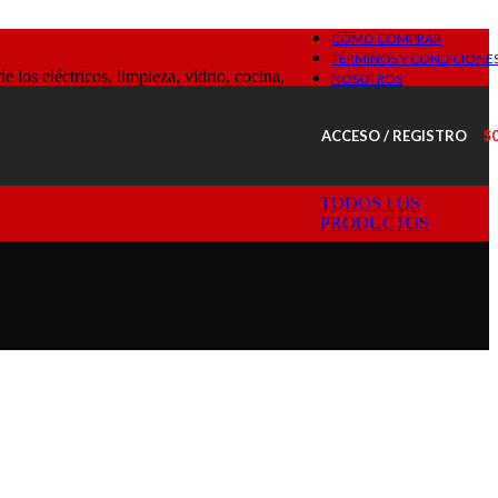
CÓMO COMPRAR
TÉRMINOS Y CONDICIONE
os eléctricos, limpieza, vidrio, cocina,
NOSOTROS
ACCESO / REGISTRO
$
TODOS LOS
PRODUCTOS