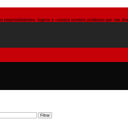
 emprendimientos. Ingrese y conozca nuestros productos que van desde l
Filtrar