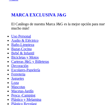
MARCA EXCLUSIVA J&G
El Catálogo de nuestra Marca J&G es la mejor opción para nuevos
mucho más!
Uso Personal
Audio & Eléctrico
Baño-Limpieza
Bazar-Cocina
Bebé & Infantil
Bicicletas y Motos
Carteras J&G y Billeteras
Decoración
Escolares-Papelería
Ferreteria
Juguetes
Loza
Mascotas
Macetas-Jardín
Pesca -Camping
Plástico y Melamina
Plástico Reyplast