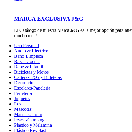
MARCA EXCLUSIVA J&G
El Catálogo de nuestra Marca J&G es la mejor opción para nuevos
mucho más!
Uso Personal
Audio & Eléctrico
Baño-Limpieza
Bazar-Cocina
Bebé & Infantil
Bicicletas y Motos
Carteras J&G y Billeteras
Decoración
Escolares-Papelería
Ferreteria
Juguetes
Loza
Mascotas
Macetas-Jardín
Pesca -Camping
Plástico y Melamina
Plástico Reyplast