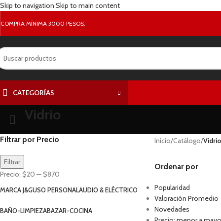
Skip to navigation
Skip to main content
COMPRA MÍNIMA 3000 PESOS.
CATEGORÍAS
Vidrio
Filtrar por Precio
Inicio
/
Catálogo
/
Vidri
Filtrar
Ordenar por
Precio:
$20
—
$870
Popularidad
MARCA J&G
USO PERSONAL
AUDIO & ELÉCTRICO
Valoración Promedio
Novedades
BAÑO-LIMPIEZA
BAZAR-COCINA
Precio: menor a mayo