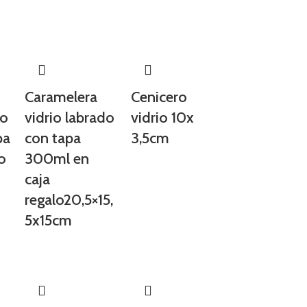
Caramelera
Cenicero
do
vidrio labrado
vidrio 10x
pa
con tapa
3,5cm
lo
300ml en
caja
regalo20,5×15,
5x15cm