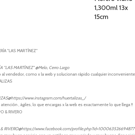
1,300ml 13x
15cm
A "LAS MARTÍNEZ"
@Melo, Cerro Largo
o al vendedor, como x la web y solucionan rápido cualquier inconvenient
IZAS
@https://www.instagram.com/huertalizas_/
atención , ágiles, lo que encargas x la web es exactamente lo que llega !!
& RIVERO
@https://www.facebook.com/profile.php?id=100063526694877