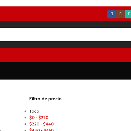
o
Filtro de precio
Todo
$
0
-
$
220
$
220
-
$
440
r
$
440
-
$
660