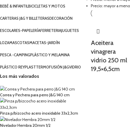
Precio: mayor a meno
BEBÉ & INFANTIL
BICICLETAS Y MOTOS
CARTERAS J&G Y BILLETERAS
DECORACIÓN
ESCOLARES-PAPELERÍA
FERRETERIA
JUGUETES
Aceitera
LOZA
MASCOTAS
MACETAS-JARDÍN
vinagrera
PESCA -CAMPING
PLÁSTICO Y MELAMINA
vidrio 250 ml
PLÁSTICO REYPLAST
TERMOFUSIÓN J&G
VIDRIO
19,5×6,5cm
Los más valorados
Correa y Pechera para perro J&G 140 cm
Pinza p/bizcocho acero inoxidable 33x2,3cm
Nivelador Hembra 20mm 1/2