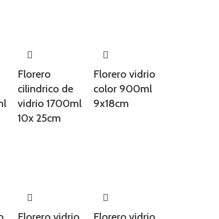
Florero
Florero vidrio
cilindrico de
color 900ml
ml
vidrio 1700ml
9x18cm
10x 25cm
o
Florero vidrio
Florero vidrio