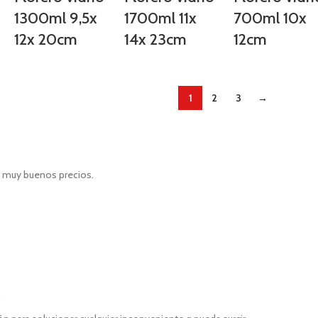
1300ml 9,5x
1700ml 11x
700ml 10x
12x 20cm
14x 23cm
12cm
1
2
3
→
e muy buenos precios.