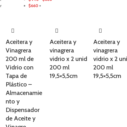
r
$
660
+
Aceitera y
Aceitera y
Aceitera y
Vinagrera
vinagrera
vinagrera
200 ml de
vidrio x 2 unid
vidrio x 2 un
Vidrio con
200 ml
200 ml
Tapa de
19,5×5,5cm
19,5×5,5cm
Plástico –
Almacenamie
nto y
Dispensador
de Aceite y
Vinagre