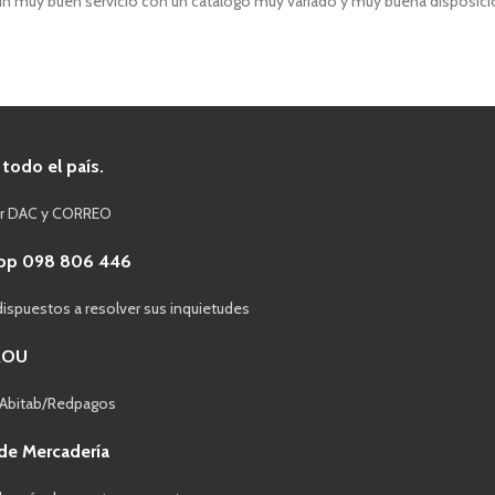
n muy buen servicio con un catálogo muy variado y muy buena disposición
 todo el país.
or DAC y CORREO
pp 098 806 446
ispuestos a resolver sus inquietudes
ROU
 Abitab/Redpagos
de Mercadería