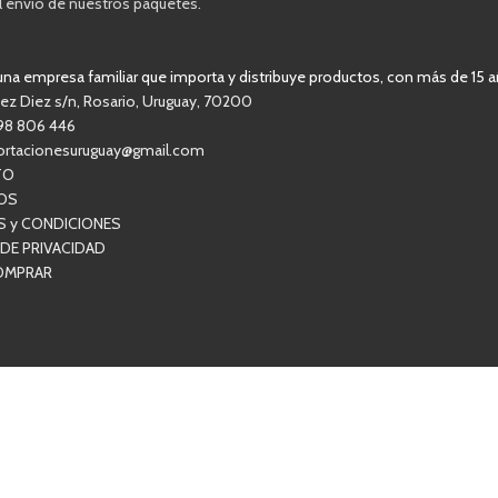
l envío de nuestros paquetes.
a empresa familiar que importa y distribuye productos, con más de 15 a
ez Diez s/n, Rosario, Uruguay, 70200
98 806 446
ortacionesuruguay@gmail.com
TO
OS
S y CONDICIONES
 DE PRIVACIDAD
OMPRAR