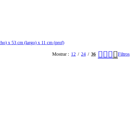
cho) x 53 cm (largo) x 11 cm (prof)
Mostrar
12
24
36
Filtros