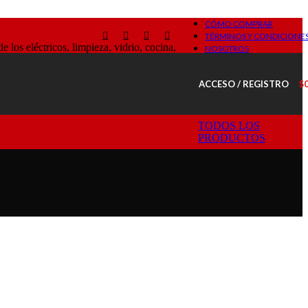
CÓMO COMPRAR
TÉRMINOS Y CONDICIONE
os eléctricos, limpieza, vidrio, cocina,
NOSOTROS
ACCESO / REGISTRO
$
TODOS LOS
PRODUCTOS