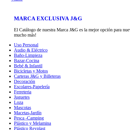
MARCA EXCLUSIVA J&G
El Catálogo de nuestra Marca J&G es la mejor opción para nuevos
mucho más!
Uso Personal
Audio & Eléctrico
Baño-Limpieza
Bazar-Cocina
Bebé & Infantil
Bicicletas y Motos
Carteras J&G y Billeteras
Decoración
Escolares-Papelería
Ferreteria
Juguetes
Loza
Mascotas
Macetas-Jardín
Pesca -Camping
Plástico y Melamina
Plástico Reyplast