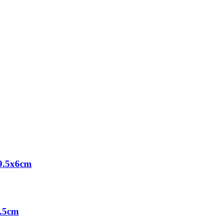
 9.5x6cm
2.5cm