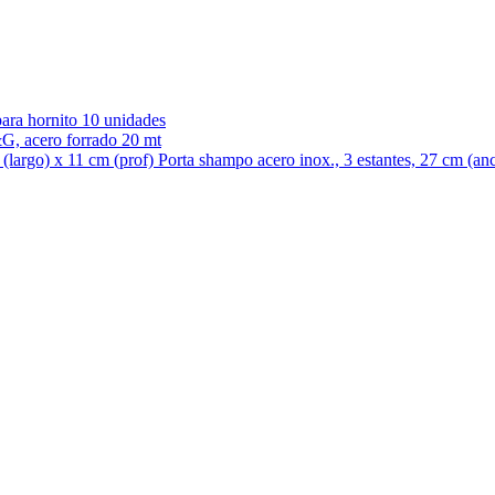
para hornito 10 unidades
G, acero forrado 20 mt
Porta shampo acero inox., 3 estantes, 27 cm (an