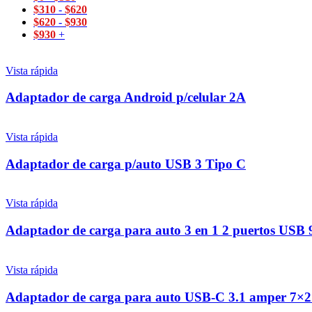
$
310
-
$
620
$
620
-
$
930
$
930
+
Vista rápida
Adaptador de carga Android p/celular 2A
Vista rápida
Adaptador de carga p/auto USB 3 Tipo C
Vista rápida
Adaptador de carga para auto 3 en 1 2 puertos USB
Vista rápida
Adaptador de carga para auto USB-C 3.1 amper 7×