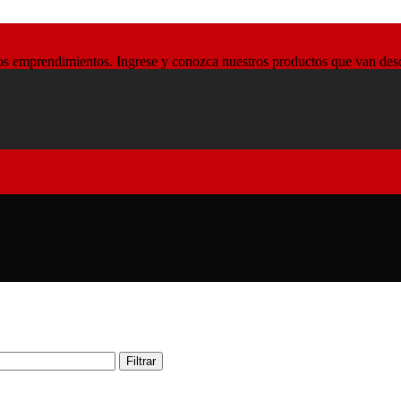
 emprendimientos. Ingrese y conozca nuestros productos que van desde l
Filtrar