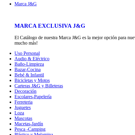
Marca J&G
MARCA EXCLUSIVA J&G
El Catálogo de nuestra Marca J&G es la mejor opción para nuevos
mucho más!
Uso Personal
Audio & Eléctrico
Baño-Limpieza
Bazar-Cocina
Bebé & Infantil
Bicicletas y Motos
Carteras J&G y Billeteras
Decoración
Escolares-Papelería
Ferreteria
Juguetes
Loza
Mascotas
Macetas-Jardín
Pesca -Camping
Plástico y Melamina