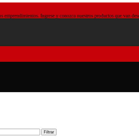
 emprendimientos. Ingrese y conozca nuestros productos que van desde l
Filtrar