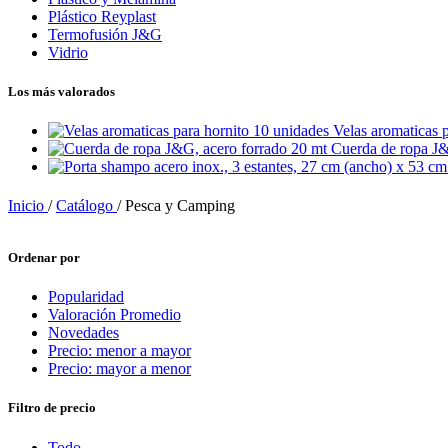
Plástico Reyplast
Termofusión J&G
Vidrio
Los más valorados
Velas aromaticas 
Cuerda de ropa J&
Inicio
/
Catálogo
/
Pesca y Camping
Ordenar por
Popularidad
Valoración Promedio
Novedades
Precio: menor a mayor
Precio: mayor a menor
Filtro de precio
Todo