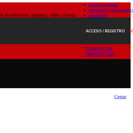
CÓMO COMPRAR
TÉRMINOS Y CONDICIONE
os eléctricos, limpieza, vidrio, cocina,
NOSOTROS
ACCESO / REGISTRO
$
TODOS LOS
PRODUCTOS
Cerrar