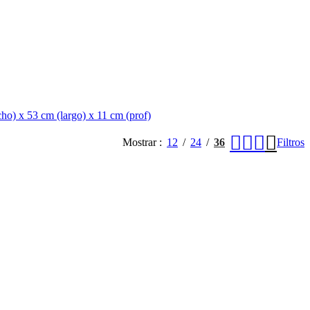
cho) x 53 cm (largo) x 11 cm (prof)
Mostrar
12
24
36
Filtros