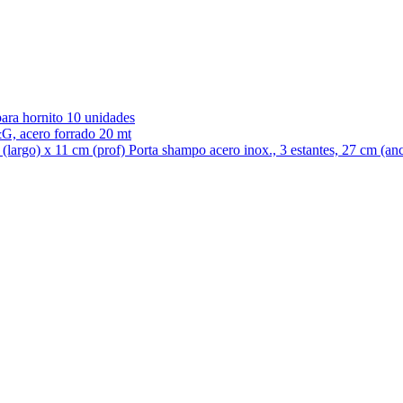
para hornito 10 unidades
G, acero forrado 20 mt
Porta shampo acero inox., 3 estantes, 27 cm (an