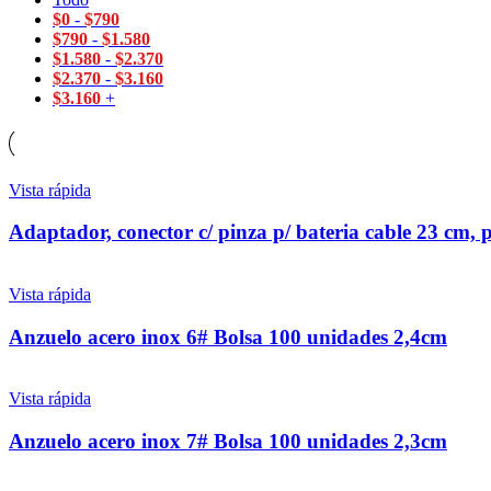
$
0
-
$
790
$
790
-
$
1.580
$
1.580
-
$
2.370
$
2.370
-
$
3.160
$
3.160
+
Vista rápida
Adaptador, conector c/ pinza p/ bateria cable 23 cm, 
Vista rápida
Anzuelo acero inox 6# Bolsa 100 unidades 2,4cm
Vista rápida
Anzuelo acero inox 7# Bolsa 100 unidades 2,3cm