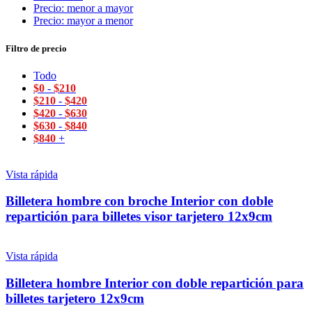
Precio: menor a mayor
Precio: mayor a menor
Filtro de precio
Todo
$
0
-
$
210
$
210
-
$
420
$
420
-
$
630
$
630
-
$
840
$
840
+
Vista rápida
Billetera hombre con broche Interior con doble
repartición para billetes visor tarjetero 12x9cm
Vista rápida
Billetera hombre Interior con doble repartición para
billetes tarjetero 12x9cm