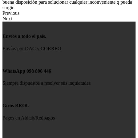
buena disposición para solucionar cualquier inconveniente q pueda
surgir.
Previous
Next
Envíos a todo el país.
Envíos por DAC y CORREO
WhatsApp 098 806 446
Siempre dispuestos a resolver sus inquietudes
Giros BROU
Pagos en Abitab/Redpagos