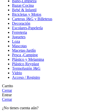
Baño-Limpieza
Bazar-Cocina
Bebé & Infantil
Bicicletas y Motos
Carteras J&G y Billeteras
Decoración
Escolares-Papelería
Ferreteria
Juguetes
Loza
Mascotas
Macetas-Jardín
Pesca -Camping
Plástico y Melamina
Plástico Reyplast
Termofusión J&G
Vidrio
Acceso / Registro
Carrito
Cerrar
Entrar
Cerrar
¿No tienes cuenta aún?