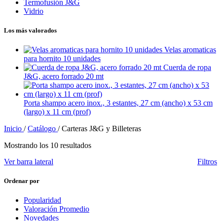
Termofusión J&G
Vidrio
Los más valorados
Velas aromaticas
para hornito 10 unidades
Cuerda de ropa
J&G, acero forrado 20 mt
Porta shampo acero inox., 3 estantes, 27 cm (ancho) x 53 cm
(largo) x 11 cm (prof)
Inicio
/
Catálogo
/
Carteras J&G y Billeteras
Mostrando los 10 resultados
Ver barra lateral
Filtros
Ordenar por
Popularidad
Valoración Promedio
Novedades