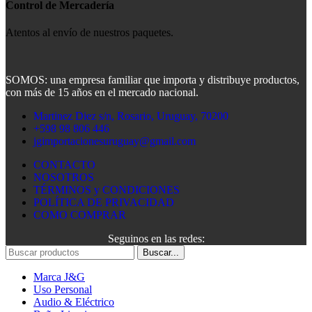
Control de Mercadería
Atentos al envío de nuestros paquetes.
SOMOS: una empresa familiar que importa y distribuye productos,
con más de 15 años en el mercado nacional.
Martinez Diez s/n, Rosario, Uruguay, 70200
+598 98 806 446
jgimportacionesuruguay@gmail.com
CONTACTO
NOSOTROS
TÉRMINOS y CONDICIONES
POLÍTICA DE PRIVACIDAD
COMO COMPRAR
Seguinos en las redes:
Buscar...
Marca J&G
Uso Personal
Audio & Eléctrico