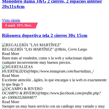
Monedero dama J&G 2 cierres, 2 espacios interior
20x11x4cm
Vista rápida
6 unid. 10% Desc.
Riñonera deportiva tela 2 cierres 30x 15cm
REGALERÍA "LAS MARTÍNEZ"
@Melo, Cerro Largo
Read More
Buen trato al vendedor, como x la web y solucionan rápido
cualquier inconveniente muy buenos precios.
HUERTALIZAS
@https://www.instagram.com/huertalizas_/
Read More
Excelente atención , ágiles, lo que encargas x la web es exactamente
lo que llega !!
OCAMPO & RIVERO
@https://www.facebook.com/profile.php?
id=100063526694877
Read More
Siempre un muy buen servicio con un catálogo muy variado y muy