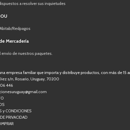
ispuestos a resolver sus inquietudes
ROU
 Abitab/Redpagos
de Mercadería
l envío de nuestros paquetes.
a empresa familiar que importa y distribuye productos, con más de 15 a
Diez s/n, Rosario, Uruguay, 70200
806 446
acionesuruguay@gmail.com
TO
OS
S y CONDICIONES
 DE PRIVACIDAD
OMPRAR