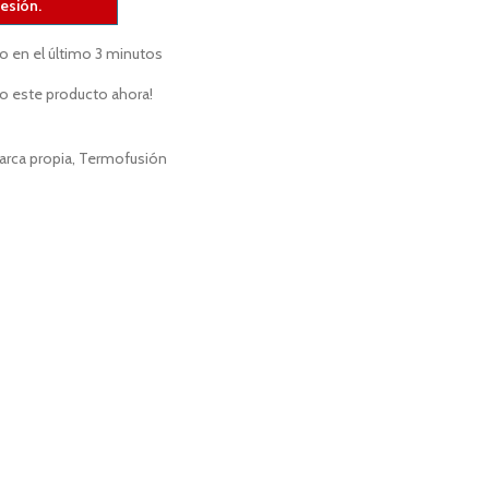
sesión.
o en el último 3 minutos
o este producto ahora!
arca propia
,
Termofusión