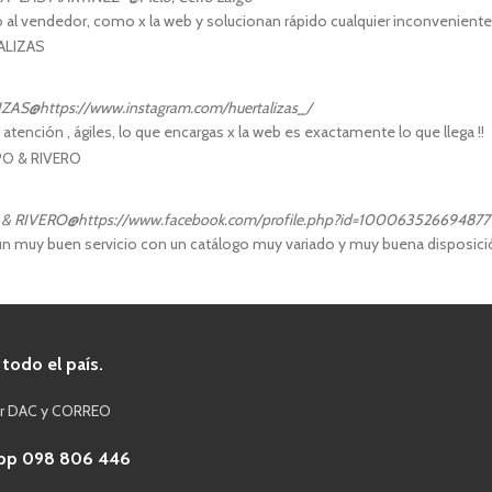
o al vendedor, como x la web y solucionan rápido cualquier inconvenient
IZAS
@https://www.instagram.com/huertalizas_/
atención , ágiles, lo que encargas x la web es exactamente lo que llega !!
& RIVERO
@https://www.facebook.com/profile.php?id=100063526694877
n muy buen servicio con un catálogo muy variado y muy buena disposición
 todo el país.
or DAC y CORREO
pp 098 806 446