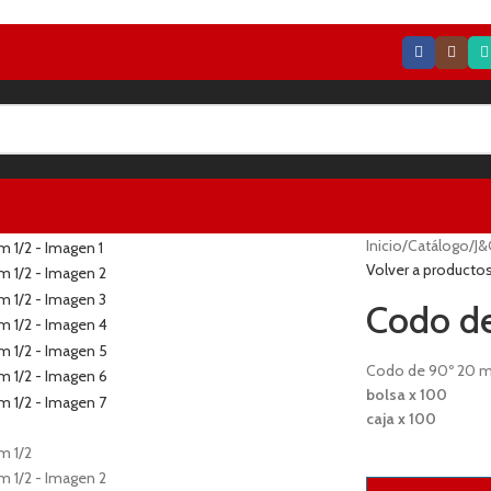
Inicio
/
Catálogo
/
J&
Volver a producto
Codo d
Codo de 90º 20 m
bolsa x 100
caja x 100