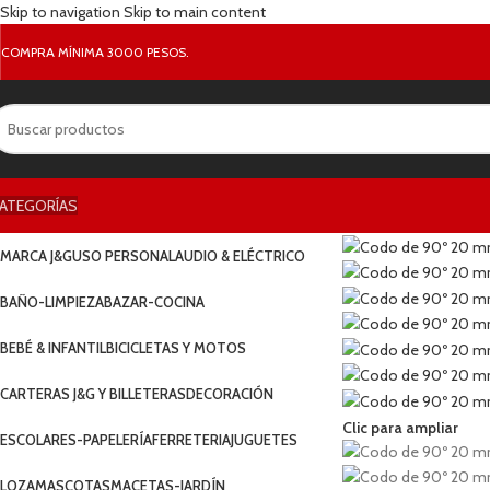
Skip to navigation
Skip to main content
COMPRA MÍNIMA 3000 PESOS.
ATEGORÍAS
MARCA J&G
USO PERSONAL
AUDIO & ELÉCTRICO
BAÑO-LIMPIEZA
BAZAR-COCINA
BEBÉ & INFANTIL
BICICLETAS Y MOTOS
CARTERAS J&G Y BILLETERAS
DECORACIÓN
Clic para ampliar
ESCOLARES-PAPELERÍA
FERRETERIA
JUGUETES
LOZA
MASCOTAS
MACETAS-JARDÍN