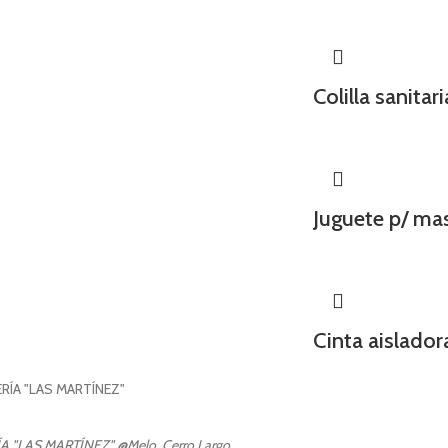
Colilla sanit
Juguete p/ mas
Cinta aislado
A "LAS MARTÍNEZ"
@Melo, Cerro Largo