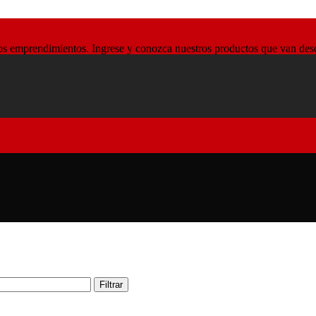
 emprendimientos. Ingrese y conozca nuestros productos que van desde l
Filtrar