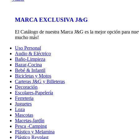
MARCA EXCLUSIVA J&G
El Catálogo de nuestra Marca J&G es la mejor opción para nuevos
mucho más!
Uso Personal
Audio & Eléctrico
Baño-Limpieza
Bazar-Cocina
Bebé & Infantil
Bicicletas y Motos
Carteras J&G y Billeteras
Decoración
Escolares-Papelería
Ferreteria
Juguetes
Loza
Mascotas
Macetas-Jardín
Pesca -Camping
Plástico y Melamina
Plástico Reyplast