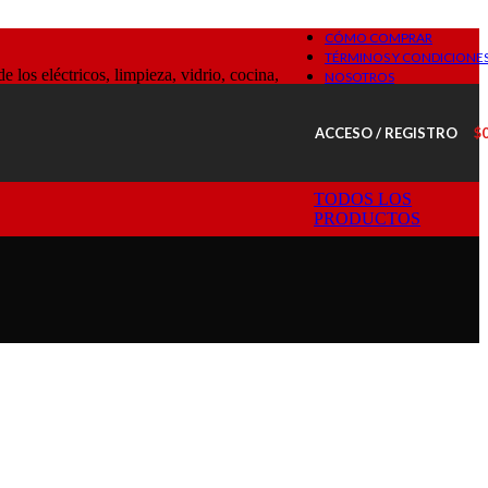
CÓMO COMPRAR
TÉRMINOS Y CONDICIONE
os eléctricos, limpieza, vidrio, cocina,
NOSOTROS
ACCESO / REGISTRO
$
TODOS LOS
PRODUCTOS