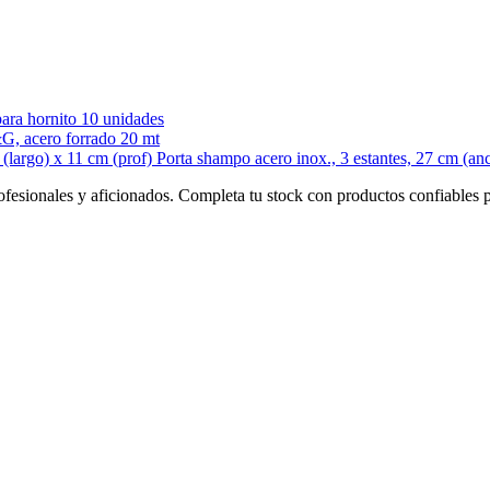
para hornito 10 unidades
G, acero forrado 20 mt
Porta shampo acero inox., 3 estantes, 27 cm (an
 profesionales y aficionados. Completa tu stock con productos confiables