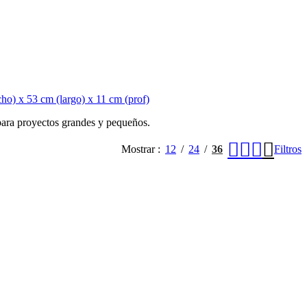
cho) x 53 cm (largo) x 11 cm (prof)
 para proyectos grandes y pequeños.
Mostrar
12
24
36
Filtros