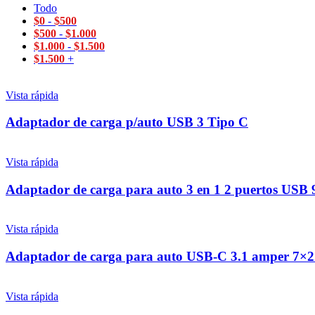
Todo
$
0
-
$
500
$
500
-
$
1.000
$
1.000
-
$
1.500
$
1.500
+
Vista rápida
Adaptador de carga p/auto USB 3 Tipo C
Vista rápida
Adaptador de carga para auto 3 en 1 2 puertos USB
Vista rápida
Adaptador de carga para auto USB-C 3.1 amper 7×
Vista rápida