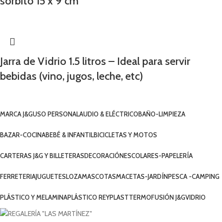
sorbito 15 x 9 cm
Jarra de Vidrio 1.5 litros – Ideal para servir
bebidas (vino, jugos, leche, etc)
MARCA J&G
USO PERSONAL
AUDIO & ELÉCTRICO
BAÑO-LIMPIEZA
BAZAR-COCINA
BEBÉ & INFANTIL
BICICLETAS Y MOTOS
CARTERAS J&G Y BILLETERAS
DECORACIÓN
ESCOLARES-PAPELERÍA
FERRETERIA
JUGUETES
LOZA
MASCOTAS
MACETAS-JARDÍN
PESCA -CAMPING
PLÁSTICO Y MELAMINA
PLÁSTICO REYPLAST
TERMOFUSIÓN J&G
VIDRIO