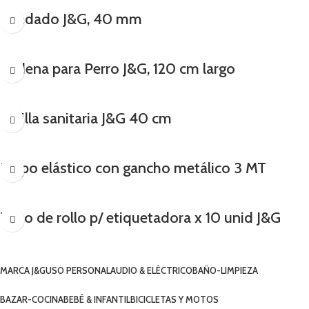
Candado J&G, 40 mm
Cadena para Perro J&G, 120 cm largo
Colilla sanitaria J&G 40 cm
Pulpo elástico con gancho metálico 3 MT
Tubo de rollo p/ etiquetadora x 10 unid J&G
MARCA J&G
USO PERSONAL
AUDIO & ELÉCTRICO
BAÑO-LIMPIEZA
BAZAR-COCINA
BEBÉ & INFANTIL
BICICLETAS Y MOTOS