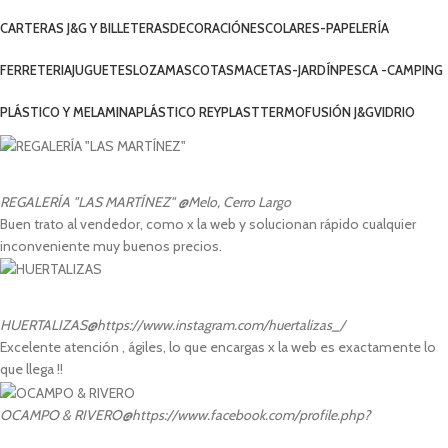
CARTERAS J&G Y BILLETERAS
DECORACIÓN
ESCOLARES-PAPELERÍA
FERRETERIA
JUGUETES
LOZA
MASCOTAS
MACETAS-JARDÍN
PESCA -CAMPING
PLÁSTICO Y MELAMINA
PLÁSTICO REYPLAST
TERMOFUSIÓN J&G
VIDRIO
REGALERÍA "LAS MARTÍNEZ"
@Melo, Cerro Largo
Buen trato al vendedor, como x la web y solucionan rápido cualquier
inconveniente muy buenos precios.
HUERTALIZAS
@https://www.instagram.com/huertalizas_/
Excelente atención , ágiles, lo que encargas x la web es exactamente lo
que llega !!
OCAMPO & RIVERO
@https://www.facebook.com/profile.php?