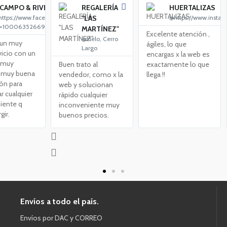
CAMPO & RIVERO
REGALERÍA
HUERTALIZAS
ttps://www.facebook.com/profile.php?
"LAS
@https://www.instag
d=100063526694877
MARTÍNEZ"
Excelente atención ,
@Melo, Cerro
 un muy
ágiles, lo que
Largo
vicio con un
encargas x la web es
 muy
Buen trato al
exactamente lo que
y muy buena
vendedor, como x la
llega !!
ón para
web y solucionan
r cualquier
rápido cualquier
iente q
inconveniente muy
gir.
buenos precios.
Envíos a todo el país.
Envíos por DAC y CORREO