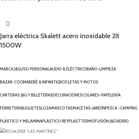
Jarra eléctrica Skalett acero inoxidable 2lt
1500W
MARCA J&G
USO PERSONAL
AUDIO & ELÉCTRICO
BAÑO-LIMPIEZA
BAZAR-COCINA
BEBÉ & INFANTIL
BICICLETAS Y MOTOS
CARTERAS J&G Y BILLETERAS
DECORACIÓN
ESCOLARES-PAPELERÍA
FERRETERIA
JUGUETES
LOZA
MASCOTAS
MACETAS-JARDÍN
PESCA -CAMPING
PLÁSTICO Y MELAMINA
PLÁSTICO REYPLAST
TERMOFUSIÓN J&G
VIDRIO