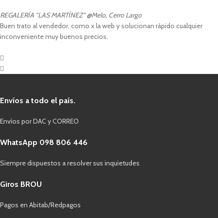
REGALERÍA "LAS MARTÍNEZ"
@Melo, Cerro Largo
Buen trato al vendedor, como x la web y solucionan rápido cualquier
inconveniente muy buenos precios.
Envíos a todo el país.
Envíos por DAC y CORREO
WhatsApp 098 806 446
Siempre dispuestos a resolver sus inquietudes
Giros BROU
Pagos en Abitab/Redpagos