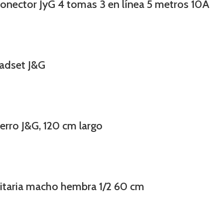
conector JyG 4 tomas 3 en línea 5 metros 10A
eadset J&G
erro J&G, 120 cm largo
anitaria macho hembra 1/2 60 cm