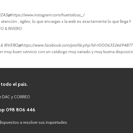
IZAS
@https://www.instagram.com/huertalizas_/
atención , ágiles, lo que encargas x la web es exactamente lo que llega !!
& RIVERO
@https://www.facebook.com/profile.php?id=100063526694877
n muy buen servicio con un catálogo muy variado y muy buena disposición
 todo el país.
or DAC y CORREO
pp 098 806 446
ispuestos a resolver sus inquietudes