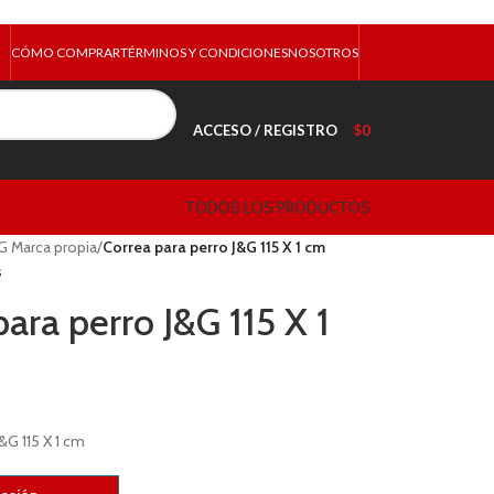
CÓMO COMPRAR
TÉRMINOS Y CONDICIONES
NOSOTROS
ACCESO / REGISTRO
$
0
TODOS LOS PRODUCTOS
G Marca propia
/
Correa para perro J&G 115 X 1 cm
s
para perro J&G 115 X 1
&G 115 X 1 cm