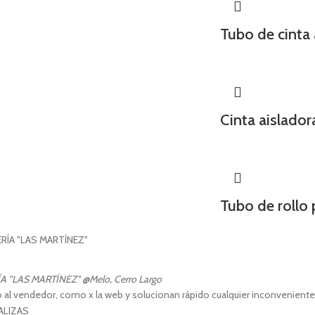
Tubo de cinta
Cinta aislado
Tubo de rollo 
A "LAS MARTÍNEZ"
@Melo, Cerro Largo
o al vendedor, como x la web y solucionan rápido cualquier inconvenient