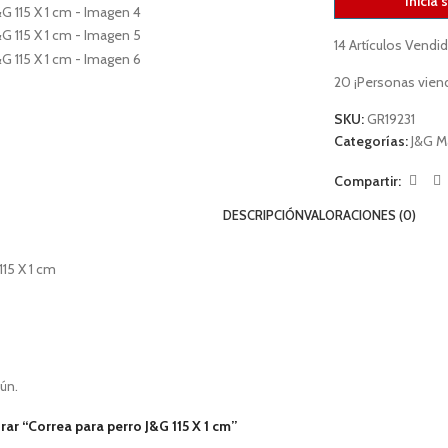
Inicia 
14
Artículos Vendi
20
¡Personas vien
SKU:
GR19231
Categorías:
J&G M
Compartir:
DESCRIPCIÓN
VALORACIONES (0)
115 X 1 cm
ún.
rar “Correa para perro J&G 115 X 1 cm”