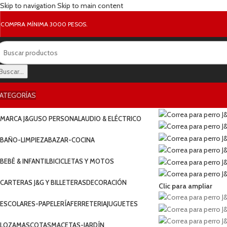
Skip to navigation
Skip to main content
COMPRA MÍNIMA 3000 PESOS.
Buscar...
ATEGORÍAS
MARCA J&G
USO PERSONAL
AUDIO & ELÉCTRICO
BAÑO-LIMPIEZA
BAZAR-COCINA
BEBÉ & INFANTIL
BICICLETAS Y MOTOS
CARTERAS J&G Y BILLETERAS
DECORACIÓN
Clic para ampliar
ESCOLARES-PAPELERÍA
FERRETERIA
JUGUETES
LOZA
MASCOTAS
MACETAS-JARDÍN