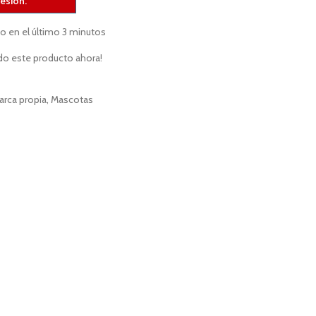
sesión.
do en el último 3 minutos
do este producto ahora!
arca propia
,
Mascotas