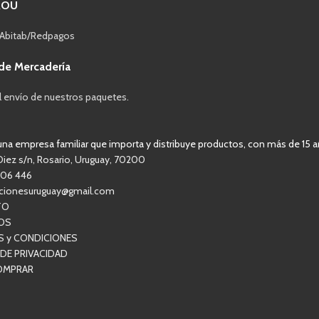
ROU
 Abitab/Redpagos
de Mercadería
l envío de nuestros paquetes.
a empresa familiar que importa y distribuye productos, con más de 15 a
Diez s/n, Rosario, Uruguay, 70200
806 446
acionesuruguay@gmail.com
TO
OS
S y CONDICIONES
 DE PRIVACIDAD
OMPRAR