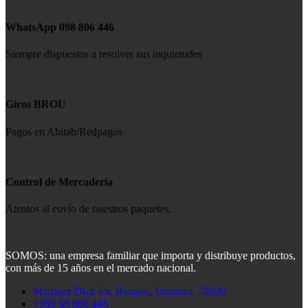
WhatsApp 098 806 446
Siempre dispuestos a resolver sus inquietudes
Giros BROU
Pagos en Abitab/Redpagos
Control de Mercadería
Atentos al envío de nuestros paquetes.
SOMOS: una empresa familiar que importa y distribuye productos,
con más de 15 años en el mercado nacional.
Martinez Diez s/n, Rosario, Uruguay, 70200
+598 98 806 446