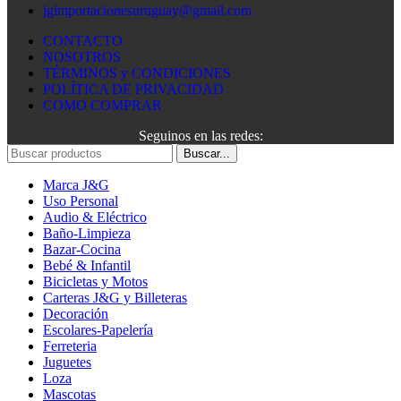
jgimportacionesuruguay@gmail.com
CONTACTO
NOSOTROS
TÉRMINOS y CONDICIONES
POLÍTICA DE PRIVACIDAD
COMO COMPRAR
Seguinos en las redes:
Buscar...
Marca J&G
Uso Personal
Audio & Eléctrico
Baño-Limpieza
Bazar-Cocina
Bebé & Infantil
Bicicletas y Motos
Carteras J&G y Billeteras
Decoración
Escolares-Papelería
Ferreteria
Juguetes
Loza
Mascotas