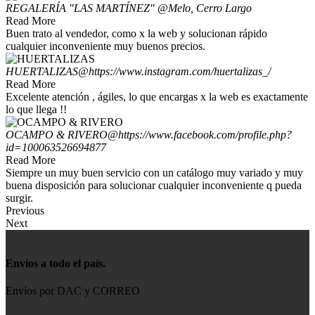
REGALERÍA "LAS MARTÍNEZ"
@Melo, Cerro Largo
Read More
Buen trato al vendedor, como x la web y solucionan rápido
cualquier inconveniente muy buenos precios.
HUERTALIZAS
@https://www.instagram.com/huertalizas_/
Read More
Excelente atención , ágiles, lo que encargas x la web es exactamente
lo que llega !!
OCAMPO & RIVERO
@https://www.facebook.com/profile.php?
id=100063526694877
Read More
Siempre un muy buen servicio con un catálogo muy variado y muy
buena disposición para solucionar cualquier inconveniente q pueda
surgir.
Previous
Next
Envíos a todo el país.
Envíos por DAC y CORREO