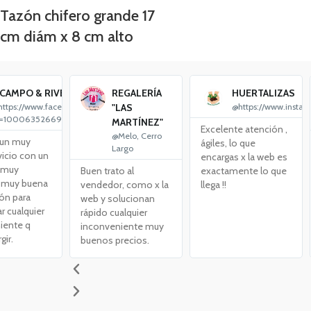
Tazón chifero grande 17
cm diám x 8 cm alto
CAMPO & RIVERO
REGALERÍA
HUERTALIZAS
ttps://www.facebook.com/profile.php?
"LAS
@https://www.instag
d=100063526694877
MARTÍNEZ"
Excelente atención ,
@Melo, Cerro
 un muy
ágiles, lo que
Largo
vicio con un
encargas x la web es
 muy
Buen trato al
exactamente lo que
y muy buena
vendedor, como x la
llega !!
ón para
web y solucionan
r cualquier
rápido cualquier
iente q
inconveniente muy
gir.
buenos precios.