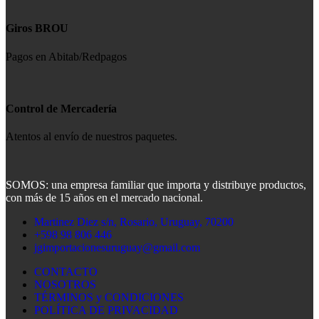
Giros BROU
Pagos en Abitab/Redpagos
Control de Mercadería
Atentos al envío de nuestros paquetes.
SOMOS: una empresa familiar que importa y distribuye productos,
con más de 15 años en el mercado nacional.
Martinez Diez s/n, Rosario, Uruguay, 70200
+598 98 806 446
jgimportacionesuruguay@gmail.com
CONTACTO
NOSOTROS
TÉRMINOS y CONDICIONES
POLÍTICA DE PRIVACIDAD