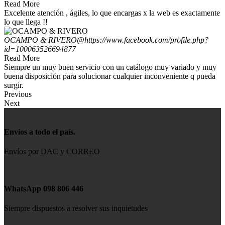
Read More
Excelente atención , ágiles, lo que encargas x la web es exactamente
lo que llega !!
OCAMPO & RIVERO
@https://www.facebook.com/profile.php?
id=100063526694877
Read More
Siempre un muy buen servicio con un catálogo muy variado y muy
buena disposición para solucionar cualquier inconveniente q pueda
surgir.
Previous
Next
Envíos a todo el país.
Envíos por DAC y CORREO
WhatsApp 098 806 446
Siempre dispuestos a resolver sus inquietudes