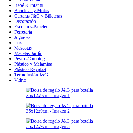
Bebé & Infantil
Bicicletas y Motos
Carteras J&G y Billeteras
Decoración
Escolares-Papelería
Ferreteria
Juguetes
Loza
Mascotas
Macetas-Jardín
Pesca -Camping
Plástico y Melamina
Plástico Reyplast
Termofusión J&G
Vidrio