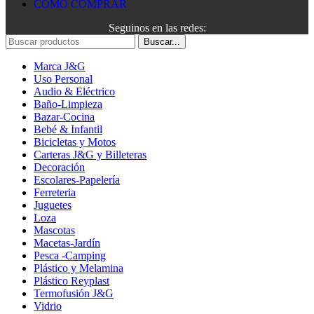
COMO COMPRAR
Seguinos en las redes:
Buscar...
Marca J&G
Uso Personal
Audio & Eléctrico
Baño-Limpieza
Bazar-Cocina
Bebé & Infantil
Bicicletas y Motos
Carteras J&G y Billeteras
Decoración
Escolares-Papelería
Ferreteria
Juguetes
Loza
Mascotas
Macetas-Jardín
Pesca -Camping
Plástico y Melamina
Plástico Reyplast
Termofusión J&G
Vidrio