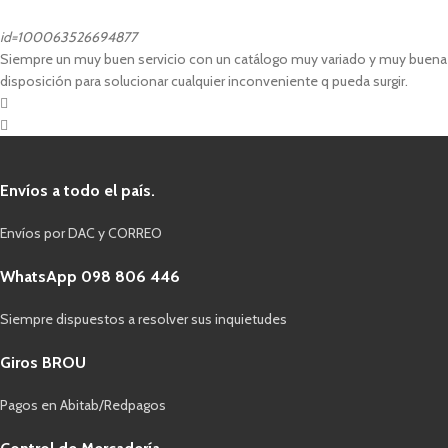
id=100063526694877
Siempre un muy buen servicio con un catálogo muy variado y muy buena
disposición para solucionar cualquier inconveniente q pueda surgir.
Envíos a todo el país.
Envíos por DAC y CORREO
WhatsApp 098 806 446
Siempre dispuestos a resolver sus inquietudes
Giros BROU
Pagos en Abitab/Redpagos