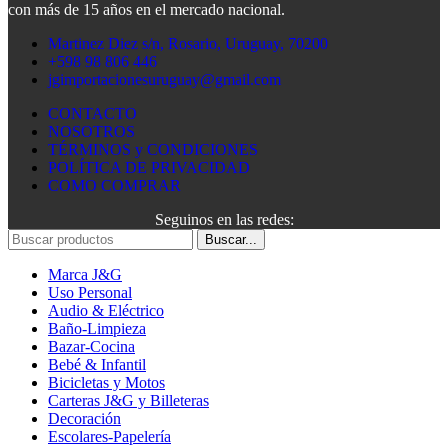
con más de 15 años en el mercado nacional.
Martinez Diez s/n, Rosario, Uruguay, 70200
+598 98 806 446
jgimportacionesuruguay@gmail.com
CONTACTO
NOSOTROS
TÉRMINOS y CONDICIONES
POLÍTICA DE PRIVACIDAD
COMO COMPRAR
Seguinos en las redes:
Buscar...
Marca J&G
Uso Personal
Audio & Eléctrico
Baño-Limpieza
Bazar-Cocina
Bebé & Infantil
Bicicletas y Motos
Carteras J&G y Billeteras
Decoración
Escolares-Papelería