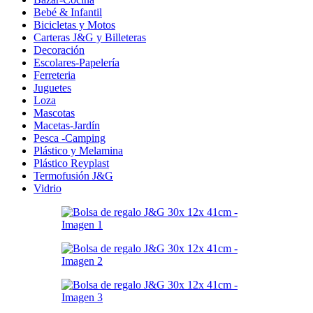
Bebé & Infantil
Bicicletas y Motos
Carteras J&G y Billeteras
Decoración
Escolares-Papelería
Ferreteria
Juguetes
Loza
Mascotas
Macetas-Jardín
Pesca -Camping
Plástico y Melamina
Plástico Reyplast
Termofusión J&G
Vidrio