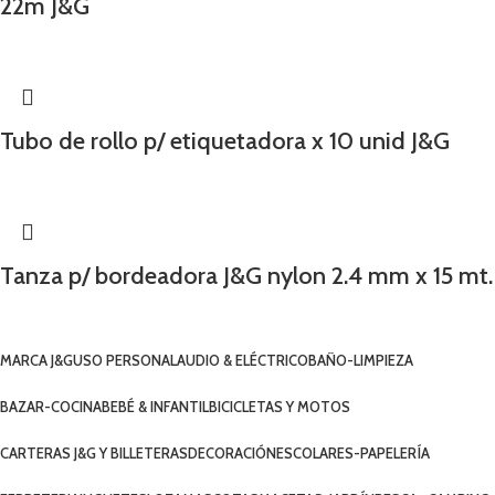
22m J&G
Tubo de rollo p/ etiquetadora x 10 unid J&G
Tanza p/ bordeadora J&G nylon 2.4 mm x 15 mt.
MARCA J&G
USO PERSONAL
AUDIO & ELÉCTRICO
BAÑO-LIMPIEZA
BAZAR-COCINA
BEBÉ & INFANTIL
BICICLETAS Y MOTOS
CARTERAS J&G Y BILLETERAS
DECORACIÓN
ESCOLARES-PAPELERÍA