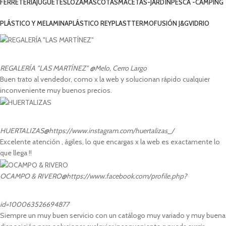
FERRETERIA
JUGUETES
LOZA
MASCOTAS
MACETAS-JARDÍN
PESCA -CAMPING
PLÁSTICO Y MELAMINA
PLÁSTICO REYPLAST
TERMOFUSIÓN J&G
VIDRIO
REGALERÍA "LAS MARTÍNEZ"
@Melo, Cerro Largo
Buen trato al vendedor, como x la web y solucionan rápido cualquier
inconveniente muy buenos precios.
HUERTALIZAS
@https://www.instagram.com/huertalizas_/
Excelente atención , ágiles, lo que encargas x la web es exactamente lo
que llega !!
OCAMPO & RIVERO
@https://www.facebook.com/profile.php?
id=100063526694877
Siempre un muy buen servicio con un catálogo muy variado y muy buena